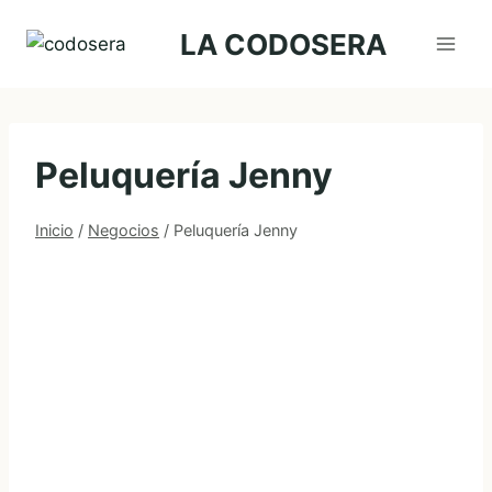
Saltar
LA CODOSERA
al
contenido
Peluquería Jenny
Inicio
/
Negocios
/
Peluquería Jenny