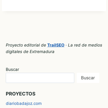
recomienda por su
profesionalidad y calidez, es tu
opción ideal para color, peinados
y cortes con esa atención
personalizada que marca la
diferencia. Lo que te ofrece
Jenny Expertos en
Proyecto editorial de
TrailSEO
·
La red de medios
digitales de Extremadura
Buscar
Buscar
PROYECTOS
diariobadajoz.com