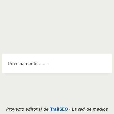
Proximamente .. .. .
Proyecto editorial de
TrailSEO
·
La red de medios