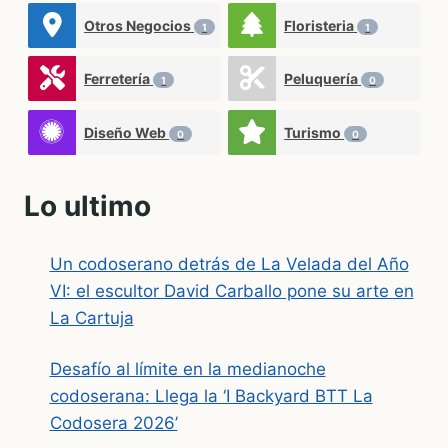
Otros Negocios
Floristeria
1
1
Ferretería
Peluquería
1
0
Diseño Web
Turismo
0
0
Lo ultimo
Un codoserano detrás de La Velada del Año
VI: el escultor David Carballo pone su arte en
La Cartuja
Desafío al límite en la medianoche
codoserana: Llega la ‘I Backyard BTT La
Codosera 2026’