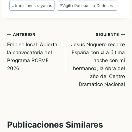
#
tradiciones rayanas
#
Vigilia Pascual La Codosera
Navegación
ANTERIOR
SIGUIENTE
Empleo local: Abierta
Jesús Noguero recorre
de
la convocatoria del
España con «La última
entradas
Programa PCEME
noche con mi
2026
hermano», la obra del
año del Centro
Dramático Nacional
Publicaciones Similares