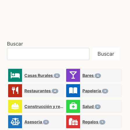
Buscar
Buscar
Casas Rurales
Bares
5
5
Restaurantes
Papelería
4
2
Construcción y reformas
Salud
2
1
Asesoria
Regalos
1
1