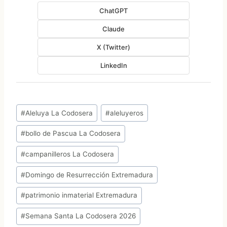
ChatGPT
Claude
X (Twitter)
LinkedIn
Etiquetas
#
Aleluya La Codosera
#
aleluyeros
de
#
bollo de Pascua La Codosera
la
entrada:
#
campanilleros La Codosera
#
Domingo de Resurrección Extremadura
#
patrimonio inmaterial Extremadura
#
Semana Santa La Codosera 2026