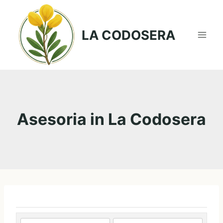
Saltar
al
LA CODOSERA
contenido
Asesoria in La Codosera