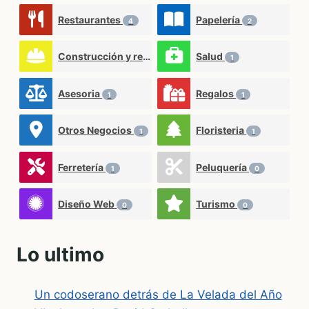
Restaurantes
Papelería
4
2
Construcción y reformas
Salud
2
1
Asesoria
Regalos
1
1
Otros Negocios
Floristeria
1
1
Ferretería
Peluquería
1
0
Diseño Web
Turismo
0
0
Lo ultimo
Un codoserano detrás de La Velada del Año