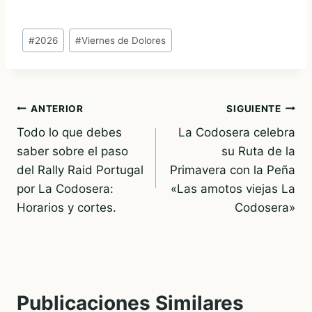
Etiquetas
#
2026
#
Viernes de Dolores
de
la
entrada:
Navegación
ANTERIOR
SIGUIENTE
Todo lo que debes
La Codosera celebra
de
saber sobre el paso
su Ruta de la
entradas
del Rally Raid Portugal
Primavera con la Peña
por La Codosera:
«Las amotos viejas La
Horarios y cortes.
Codosera»
Publicaciones Similares