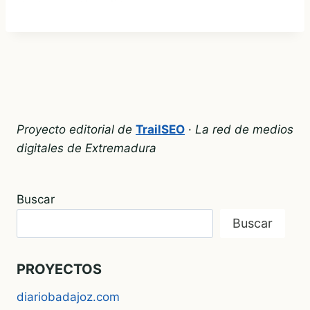
local que combina café‑bar por
la tarde con ambiente de ocio
nocturno y conciertos por la
noche. El local abrió al público
en octubre de 2008, tras inicios
de construcción en 2006. Qué lo
hace especial Por la tarde ofrece
café, tarta o dulces
Proyecto editorial de
TrailSEO
·
La red de medios
digitales de Extremadura
Buscar
Buscar
PROYECTOS
diariobadajoz.com