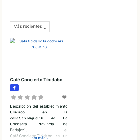
Más recientes
Café Concierto Tibidabo
Descripción del establecimiento
Ubicado en la
calle San Miguel 16 de La
Codosera (Provincia de
Badajoz), el
Café Concierto Tibidabo es un
Leer más...